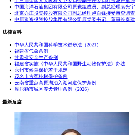
十三届全国人大教科文卫委员会副主任委员杜玉波严重违
中国海洋石油集团有限公司原党组成员、副总经理袁光宇
北京亦庄投资控股有限公司副总经理卢自锋接受审查调查
中原豫资投资控股集团有限公司原党委书记、董事长秦建
法律百科
中华人民共和国科学技术进步法（2021）
福建省气象条例
甘肃省安全生产条例
福建省实施《中华人民共和国野生动物保护法》办法
永州市候鸟保护若干规定
茂名市古荔枝树保护条例
云南省重点高原湖泊入湖河道保护条例
库尔勒市城区养犬管理条例（2026）
最新反腐