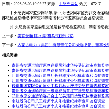
日期：
2026-06-03 19:03:27
来源：
中纪委网站
热度：
672 ℃
中央纪委国家监委网站讯 据中央纪委国家监委驻交通运输
部纪检监察组纪律审查和湖南省长沙市监察委员会监察调查。
(中央纪委国家监委驻交通运输部纪检监察组、湖南省纪委
上一条：
卖官受贿 陈水扁“驸马”狂捞1.7亿
下一条：
内蒙古电力（集团）有限责任公司党委书记、董事长
相关阅读
贵州省交通运输厅原副巡视员刘建华接受纪律审查和监察
贵州省交通运输厅原副巡视员刘建华接受纪律审查和监察
四川省交通运输厅原副厅长鲜雄接受纪律审查和监察调查
四川省交通运输厅原副厅长鲜雄接受纪律审查和监察调查
鞍钢集团有限公司原总工程师林大庆接受纪律审查和监察
贵州省交通运输厅原一级巡视员章征宇接受纪律审查和监
郑州市原交通运输委员会主任吴耀田接受纪律审查和监察
南航股份公司总工程师李志刚接受纪律审查和监察调查
南航股份公司总工程师李志刚接受纪律审查和监察调查