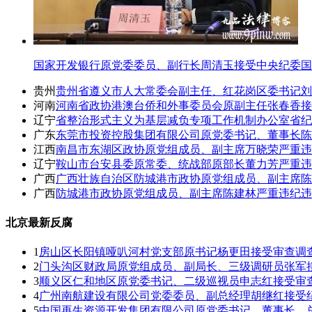
国家开发银行原党委委员、副行长周清玉接受中央纪委国
贵州
贵州省遵义市人大常委会副主任、红花岗区委书记刘
河南
河南省政协港澳台侨和外事委员会原副主任张春香接
辽宁
省整治形式主义为基层减负专项工作机制办公室省纪
广东
东莞市投资控股集团有限公司原党委书记、董事长陈
江西
南昌市东湖区政协原党组成员、副主席万晓荣严重违
辽宁
鞍山市台安县委原常委、统战部原部长董力芳严重违
广西
广西壮族自治区防城港市政协原党组成员、副主席陈
广西
防城港市政协原党组成员、副主席陈建林严重违纪违
北京最新反腐
1
房山区长阳镇哑叭河村党支部原书记杨更田接受审查调
2
门头沟区财政局原党组成员、副局长、三级调研员张军
3
顺义区仁和地区原党委书记、二级巡视员申志红接受审
4
广州南航建设有限公司党委委员、副总经理胡继红接受
5
中国再生资源开发集团有限公司原党委书记、董事长、