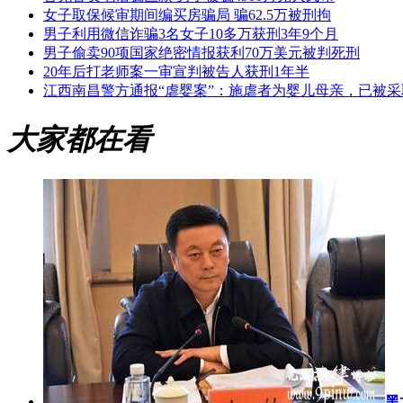
女子取保候审期间编买房骗局 骗62.5万被刑拘
男子利用微信诈骗3名女子10多万获刑3年9个月
男子偷卖90项国家绝密情报获利70万美元被判死刑
20年后打老师案一审宣判被告人获刑1年半
江西南昌警方通报“虐婴案”：施虐者为婴儿母亲，已被
大家都在看
黑