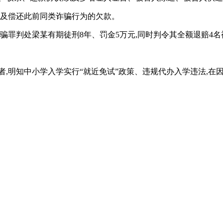
以及偿还此前同类诈骗行为的欠款。
以诈骗罪判处梁某有期徒刑8年、罚金5万元,同时判令其全额退赔4
者,明知中小学入学实行“就近免试”政策、违规代办入学违法,在