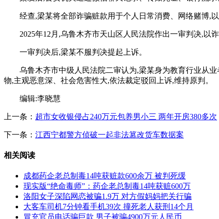
经查,梁某将全部诈骗赃款用于个人日常消费、网络赌博,
2025年12月,乌鲁木齐市天山区人民法院作出一审判决,
一审判决后,梁某不服判决提起上诉。
乌鲁木齐市中级人民法院二审认为,梁某身为教育行业从业
物,主观恶意深、社会危害性大,依法裁定驳回上诉,维持原判。
编辑:李晓慧
上一条：
超市女收银侵占240万元包养男小三 两年开房380多次
下一条：
江西宁都警方侦破一起非法篡改货车数据案
相关阅读
成都药企老总制毒14吨获赃款600余万 被判死缓
现实版“绝命毒师”：药企老总制毒14吨获赃600万
洛阳女子深陷网恋被骗1.9万 对方假妈妈把关行骗
大客车司机7分钟看手机39次 撞死老人获刑14个月
冒充官员电话骗巨款 男子被骗4900万元人民币