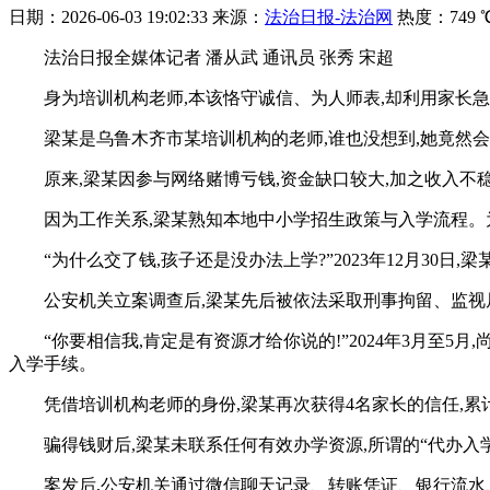
日期：
2026-06-03 19:02:33
来源：
法治日报-法治网
热度：
749 
法治日报全媒体记者 潘从武 通讯员 张秀 宋超
身为培训机构老师,本该恪守诚信、为人师表,却利用家长急
梁某是乌鲁木齐市某培训机构的老师,谁也没想到,她竟然
原来,梁某因参与网络赌博亏钱,资金缺口较大,加之收入不
因为工作关系,梁某熟知本地中小学招生政策与入学流程。
“为什么交了钱,孩子还是没办法上学?”2023年12月30日
公安机关立案调查后,梁某先后被依法采取刑事拘留、监视
“你要相信我,肯定是有资源才给你说的!”2024年3月
入学手续。
凭借培训机构老师的身份,梁某再次获得4名家长的信任,累计
骗得钱财后,梁某未联系任何有效办学资源,所谓的“代办入
案发后,公安机关通过微信聊天记录、转账凭证、银行流水