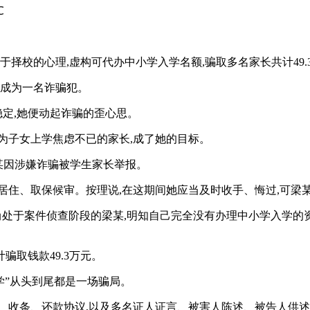
℃
于择校的心理,虚构可代办中小学入学名额,骗取多名家长共计49
会成为一名诈骗犯。
稳定,她便动起诈骗的歪心思。
为子女上学焦虑不已的家长,成了她的目标。
,梁某因涉嫌诈骗被学生家长举报。
居住、取保候审。按理说,在这期间她应当及时收手、悔过,可梁
至5月,尚处于案件侦查阶段的梁某,明知自己完全没有办理中小学入
骗取钱款49.3万元。
学”从头到尾都是一场骗局。
、收条、还款协议,以及多名证人证言、被害人陈述、被告人供述