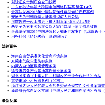
驾驶证忘带到底会被罚钱吗
广东侦破近年最大跨国电信网络诈骗案 涉案1.4亿
最高法发布2015年中国法院50件典型知识产权案例
安徽无为邢朝刚特大涉黑组织67人被公诉
河南告破一起本省史上最大制毒案 缴毒品1.45吨
两男子为索要欠款在欠款人家门口墙上喷字侮辱被拘
最高法发布2015中国法院10大知识产权案件 含琼瑶诉于
用爸社保卡给妈买药，算诈骗吗？
法律百科
海南自由贸易港优化营商环境条例
东莞市气象灾害防御条例
内蒙古自治区煤炭管理条例
连云港石化产业基地高质量发展条例
湖北省实施《中华人民共和国农民专业合作社法》办法
东莞市城中村改造条例（2025）
浙江省各级人民代表大会常务委员会规范性文件备案审查条
新疆维吾尔自治区实施《中华人民共和国档案法》办法（2
最新反腐