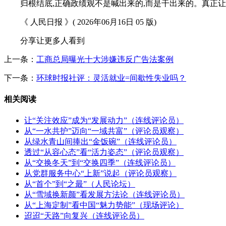
归根结底,正确政绩观不是喊出来的,而是干出来的。真正让
《 人民日报 》( 2026年06月16日 05 版)
分享让更多人看到
上一条：
工商总局曝光十大涉嫌违反广告法案例
下一条：
环球时报社评：灵活就业=间歇性失业吗？
相关阅读
让“关注效应”成为“发展动力”（连线评论员）
从“一水共护”迈向“一域共富”（评论员观察）
从绿水青山间捧出“金饭碗”（连线评论员）
透过“从容心态”看“活力姿态”（评论员观察）
从“交换冬天”到“交换四季”（连线评论员）
从党群服务中心“上新”说起（评论员观察）
从“首个”到“之最”（人民论坛）
从“雪域换新颜”看发展方法论（连线评论员）
从“上海定制”看中国“魅力势能”（现场评论）
迢迢“天路”向复兴（连线评论员）