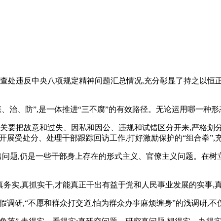
布全国查处违反中央八项规定精神问题汇总情况,充分彰显了持之以恒
“惩、治、防”,是一体推进“三不腐”的有效路径。无论运用哪一
关要把故意和过失、因私和因公、违规和试错区分开来,严格划分“
真开展受处分、处理干部跟踪回访工作,打好激励保护的“组合拳”
突出问题,仍是一些干部身上存在的形式主义、官僚主义问题。在树
真务实,真抓实干,才能真正干出有益于党和人民事业发展的实事,
假调研,“不愿和群众打交道,怕为群众办事麻烦缠身”的浅调研,