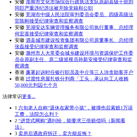
安徽
淮南市文化市场综合行政执法支队原副县级干部刘
同巨严重违纪违法被开除党籍和公职
安徽
芜湖市中级人民法院审判委员会委员、四级高级法
官陈刚接受纪律审查和监察调查
安徽
芜湖安达车辆管理服务有限公司执行董事、总经理
何宏喜接受纪律审查和监察调查
安徽
泗县城市建设投资集团有限公司原董事长、总经理
张磊接受纪律审查和监察调查
安徽
滁州市人大常委会城乡建设环境与资源保护工作委
员会原副主任、原二级巡视员孙新安接受纪律审查和监
察调查
香港
廉署起诉时任银行职员及中介等三人涉贪助客开户
香港
过渡性房屋扎铁分判商「工头」承认向工人收贿
50,000元判囚七个月
法律常识
更多...
1
六旬老人自称“退休在家带小孩”，被撞伤后索赔1万误
工费，法院怎么判？
2
“进货式网购”遇纠纷，能要求三倍赔偿吗（新闻看
法）
3
卖房后遇政府拆迁，卖方能反悔？