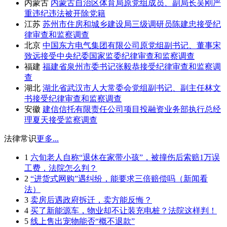
内蒙古
内蒙古自治区体育局原党组成员、副局长吴刚严
重违纪违法被开除党籍
江苏
苏州市住房和城乡建设局三级调研员陈建忠接受纪
律审查和监察调查
北京
中国东方电气集团有限公司原党组副书记、董事宋
致远接受中央纪委国家监委纪律审查和监察调查
福建
福建省泉州市委书记张毅恭接受纪律审查和监察调
查
湖北
湖北省武汉市人大常委会党组副书记、副主任林文
书接受纪律审查和监察调查
安徽
建信信托有限责任公司项目投融资业务部执行总经
理夏天接受监察调查
法律常识
更多...
1
六旬老人自称“退休在家带小孩”，被撞伤后索赔1万误
工费，法院怎么判？
2
“进货式网购”遇纠纷，能要求三倍赔偿吗（新闻看
法）
3
卖房后遇政府拆迁，卖方能反悔？
4
买了新能源车，物业却不让装充电桩？法院这样判！
5
线上售出宠物能否“概不退款”