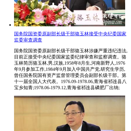
国务院国资委原副部长级干部骆玉林接受中央纪委国家
监委审查调查
国务院国资委原副部长级干部骆玉林涉嫌严重违纪违法,
目前正接受中央纪委国家监委纪律审查和监察调查。骆
玉林简历骆玉林,男,汉族,1958年8月生,河南新野人,1976
年9月参加工作,1984年9月加入中国共产党,研究生学历,
曾任国务院国有资产监督管理委员会副部长级干部。第
十一届全国人大代表。1976.09-1978.06,青海省祁连县八
宝乡知青;1978.06-1979.12,青海省祁连县磷肥厂出纳;