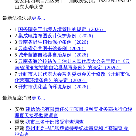
会委员,西藏自治区第十二届政协委员。1981.09-1985.07
山东大学历史
最新法律法规
更多...
1
国务院关于出境入境管理的规定（2026）
2
集成电路布图设计保护条例（2026）
3
云南省野生植物保护条例（2026）
4
云南省公共图书馆条例（2026）
5
城步苗族自治县自治条例（2026）
6
云南省澜沧拉祜族自治县人民代表大会关于废止《云
南省澜沧拉祜族自治县禁毒条例》的决定（2026）
7
开封市人民代表大会常务委员会关于修改《开封市优
化营商环境条例》的决定（2026）
8
开封市优化营商环境条例（2026）
最新反腐消息
更多...
安徽
建信信托有限责任公司项目投融资业务部执行总经
理夏天接受监察调查
重庆
我市三名干部接受审查调查
福建
泉州市委书记张毅恭接受纪律审查和监察调查-执
纪审查