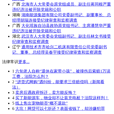
广西
北海市人大常委会原党组成员、副主任蒋同根严重
违纪违法被开除党籍和公职
湖南
湖南能源集团有限公司党委副书记、副董事长、总
经理胡瑞连接受纪律审查和监察调查
广西
大化瑶族自治县政协原党组书记、主席潘慧华严重
违纪违法被开除党籍和公职
湖北
武汉市人大常委会党组副书记、副主任林文书接受
纪律审查和监察调查
辽宁
通用技术齐齐哈尔二机床有限责任公司党委副书
记、董事、总经理吴春宇接受纪律审查和监察调查
法律常识
更多...
1
六旬老人自称“退休在家带小孩”，被撞伤后索赔1万误
工费，法院怎么判？
2
“进货式网购”遇纠纷，能要求三倍赔偿吗（新闻看
法）
3
卖房后遇政府拆迁，卖方能反悔？
4
买了新能源车，物业却不让装充电桩？法院这样判！
5
线上售出宠物能否“概不退款”
6
大坑！网贷可以七折还？表面省钱了，却涉嫌犯罪