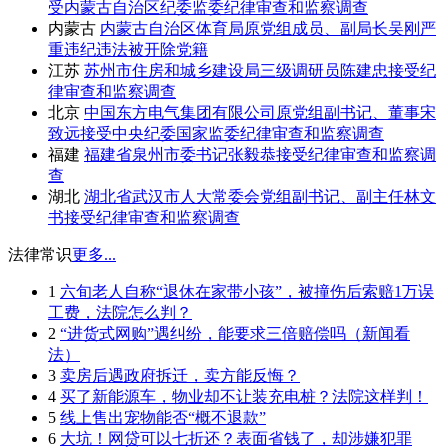
受内蒙古自治区纪委监委纪律审查和监察调查
内蒙古
内蒙古自治区体育局原党组成员、副局长吴刚严
重违纪违法被开除党籍
江苏
苏州市住房和城乡建设局三级调研员陈建忠接受纪
律审查和监察调查
北京
中国东方电气集团有限公司原党组副书记、董事宋
致远接受中央纪委国家监委纪律审查和监察调查
福建
福建省泉州市委书记张毅恭接受纪律审查和监察调
查
湖北
湖北省武汉市人大常委会党组副书记、副主任林文
书接受纪律审查和监察调查
法律常识
更多...
1
六旬老人自称“退休在家带小孩”，被撞伤后索赔1万误
工费，法院怎么判？
2
“进货式网购”遇纠纷，能要求三倍赔偿吗（新闻看
法）
3
卖房后遇政府拆迁，卖方能反悔？
4
买了新能源车，物业却不让装充电桩？法院这样判！
5
线上售出宠物能否“概不退款”
6
大坑！网贷可以七折还？表面省钱了，却涉嫌犯罪