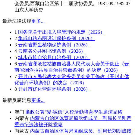
会委员,西藏自治区第十二届政协委员。1981.09-1985.07
山东大学历史
最新法律法规
更多...
1
国务院关于出境入境管理的规定（2026）
2
集成电路布图设计保护条例（2026）
3
云南省野生植物保护条例（2026）
4
云南省公共图书馆条例（2026）
5
城步苗族自治县自治条例（2026）
6
云南省澜沧拉祜族自治县人民代表大会关于废止《云
南省澜沧拉祜族自治县禁毒条例》的决定（2026）
7
开封市人民代表大会常务委员会关于修改《开封市优
化营商环境条例》的决定（2026）
8
开封市优化营商环境条例（2026）
最新反腐消息
更多...
澳门
廉政公署“愛‧誠信”入校活動培育學生廉潔品格
内蒙古
内蒙古自治区体育局原党组成员、副局长吴刚严
重违纪违法被开除党籍
内蒙古
内蒙古自治区体育局党组成员、副局长刘胡成接