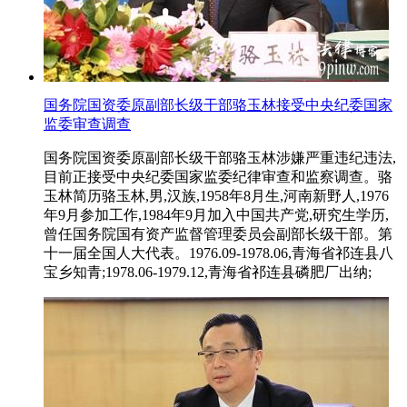
国务院国资委原副部长级干部骆玉林接受中央纪委国家
监委审查调查
国务院国资委原副部长级干部骆玉林涉嫌严重违纪违法,
目前正接受中央纪委国家监委纪律审查和监察调查。骆
玉林简历骆玉林,男,汉族,1958年8月生,河南新野人,1976
年9月参加工作,1984年9月加入中国共产党,研究生学历,
曾任国务院国有资产监督管理委员会副部长级干部。第
十一届全国人大代表。1976.09-1978.06,青海省祁连县八
宝乡知青;1978.06-1979.12,青海省祁连县磷肥厂出纳;