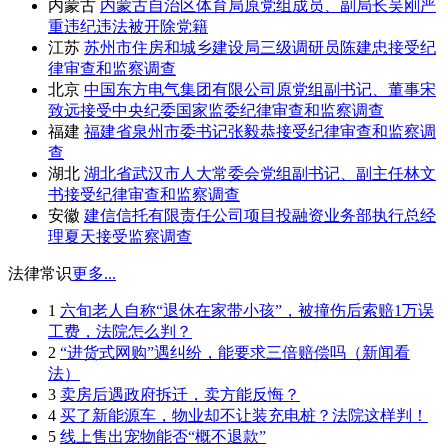
内蒙古
内蒙古自治区体育局原党组成员、副局长吴刚严
重违纪违法被开除党籍
江苏
苏州市住房和城乡建设局三级调研员陈建忠接受纪
律审查和监察调查
北京
中国东方电气集团有限公司原党组副书记、董事宋
致远接受中央纪委国家监委纪律审查和监察调查
福建
福建省泉州市委书记张毅恭接受纪律审查和监察调
查
湖北
湖北省武汉市人大常委会党组副书记、副主任林文
书接受纪律审查和监察调查
安徽
建信信托有限责任公司项目投融资业务部执行总经
理夏天接受监察调查
法律常识
更多...
1
六旬老人自称“退休在家带小孩”，被撞伤后索赔1万误
工费，法院怎么判？
2
“进货式网购”遇纠纷，能要求三倍赔偿吗（新闻看
法）
3
卖房后遇政府拆迁，卖方能反悔？
4
买了新能源车，物业却不让装充电桩？法院这样判！
5
线上售出宠物能否“概不退款”