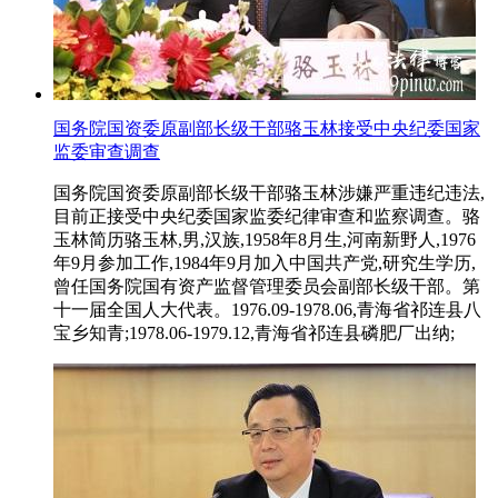
国务院国资委原副部长级干部骆玉林接受中央纪委国家
监委审查调查
国务院国资委原副部长级干部骆玉林涉嫌严重违纪违法,
目前正接受中央纪委国家监委纪律审查和监察调查。骆
玉林简历骆玉林,男,汉族,1958年8月生,河南新野人,1976
年9月参加工作,1984年9月加入中国共产党,研究生学历,
曾任国务院国有资产监督管理委员会副部长级干部。第
十一届全国人大代表。1976.09-1978.06,青海省祁连县八
宝乡知青;1978.06-1979.12,青海省祁连县磷肥厂出纳;