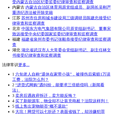
受内蒙古自治区纪委监委纪律审查和监察调查
内蒙古
内蒙古自治区体育局原党组成员、副局长吴刚严
重违纪违法被开除党籍
江苏
苏州市住房和城乡建设局三级调研员陈建忠接受纪
律审查和监察调查
北京
中国东方电气集团有限公司原党组副书记、董事宋
致远接受中央纪委国家监委纪律审查和监察调查
福建
福建省泉州市委书记张毅恭接受纪律审查和监察调
查
湖北
湖北省武汉市人大常委会党组副书记、副主任林文
书接受纪律审查和监察调查
法律常识
更多...
1
六旬老人自称“退休在家带小孩”，被撞伤后索赔1万误
工费，法院怎么判？
2
“进货式网购”遇纠纷，能要求三倍赔偿吗（新闻看
法）
3
卖房后遇政府拆迁，卖方能反悔？
4
买了新能源车，物业却不让装充电桩？法院这样判！
5
线上售出宠物能否“概不退款”
6
大坑！网贷可以七折还？表面省钱了，却涉嫌犯罪