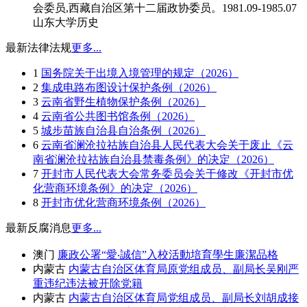
会委员,西藏自治区第十二届政协委员。1981.09-1985.07
山东大学历史
最新法律法规
更多...
1
国务院关于出境入境管理的规定（2026）
2
集成电路布图设计保护条例（2026）
3
云南省野生植物保护条例（2026）
4
云南省公共图书馆条例（2026）
5
城步苗族自治县自治条例（2026）
6
云南省澜沧拉祜族自治县人民代表大会关于废止《云
南省澜沧拉祜族自治县禁毒条例》的决定（2026）
7
开封市人民代表大会常务委员会关于修改《开封市优
化营商环境条例》的决定（2026）
8
开封市优化营商环境条例（2026）
最新反腐消息
更多...
澳门
廉政公署“愛‧誠信”入校活動培育學生廉潔品格
内蒙古
内蒙古自治区体育局原党组成员、副局长吴刚严
重违纪违法被开除党籍
内蒙古
内蒙古自治区体育局党组成员、副局长刘胡成接