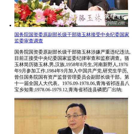
国务院国资委原副部长级干部骆玉林接受中央纪委国家
监委审查调查
国务院国资委原副部长级干部骆玉林涉嫌严重违纪违法,
目前正接受中央纪委国家监委纪律审查和监察调查。骆
玉林简历骆玉林,男,汉族,1958年8月生,河南新野人,1976
年9月参加工作,1984年9月加入中国共产党,研究生学历,
曾任国务院国有资产监督管理委员会副部长级干部。第
十一届全国人大代表。1976.09-1978.06,青海省祁连县八
宝乡知青;1978.06-1979.12,青海省祁连县磷肥厂出纳;