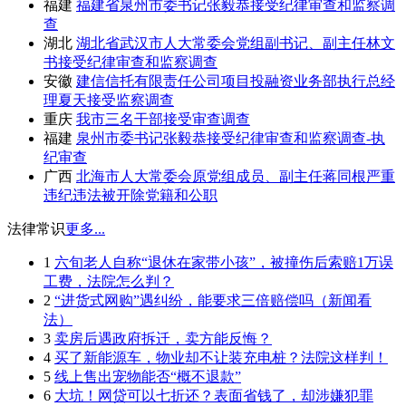
福建
福建省泉州市委书记张毅恭接受纪律审查和监察调
查
湖北
湖北省武汉市人大常委会党组副书记、副主任林文
书接受纪律审查和监察调查
安徽
建信信托有限责任公司项目投融资业务部执行总经
理夏天接受监察调查
重庆
我市三名干部接受审查调查
福建
泉州市委书记张毅恭接受纪律审查和监察调查-执
纪审查
广西
北海市人大常委会原党组成员、副主任蒋同根严重
违纪违法被开除党籍和公职
法律常识
更多...
1
六旬老人自称“退休在家带小孩”，被撞伤后索赔1万误
工费，法院怎么判？
2
“进货式网购”遇纠纷，能要求三倍赔偿吗（新闻看
法）
3
卖房后遇政府拆迁，卖方能反悔？
4
买了新能源车，物业却不让装充电桩？法院这样判！
5
线上售出宠物能否“概不退款”
6
大坑！网贷可以七折还？表面省钱了，却涉嫌犯罪