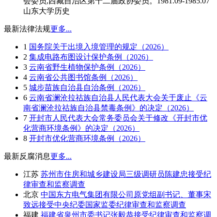
会委员,西藏自治区第十二届政协委员。1981.09-1985.07
山东大学历史
最新法律法规
更多...
1
国务院关于出境入境管理的规定（2026）
2
集成电路布图设计保护条例（2026）
3
云南省野生植物保护条例（2026）
4
云南省公共图书馆条例（2026）
5
城步苗族自治县自治条例（2026）
6
云南省澜沧拉祜族自治县人民代表大会关于废止《云
南省澜沧拉祜族自治县禁毒条例》的决定（2026）
7
开封市人民代表大会常务委员会关于修改《开封市优
化营商环境条例》的决定（2026）
8
开封市优化营商环境条例（2026）
最新反腐消息
更多...
江苏
苏州市住房和城乡建设局三级调研员陈建忠接受纪
律审查和监察调查
北京
中国东方电气集团有限公司原党组副书记、董事宋
致远接受中央纪委国家监委纪律审查和监察调查
福建
福建省泉州市委书记张毅恭接受纪律审查和监察调