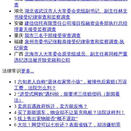
查
湖北
湖北省武汉市人大常委会党组副书记、副主任林文
书接受纪律审查和监察调查
安徽
建信信托有限责任公司项目投融资业务部执行总经
理夏天接受监察调查
重庆
我市三名干部接受审查调查
福建
泉州市委书记张毅恭接受纪律审查和监察调查-执
纪审查
广西
北海市人大常委会原党组成员、副主任蒋同根严重
违纪违法被开除党籍和公职
法律常识
更多...
1
六旬老人自称“退休在家带小孩”，被撞伤后索赔1万误
工费，法院怎么判？
2
“进货式网购”遇纠纷，能要求三倍赔偿吗（新闻看
法）
3
卖房后遇政府拆迁，卖方能反悔？
4
买了新能源车，物业却不让装充电桩？法院这样判！
5
线上售出宠物能否“概不退款”
6
大坑！网贷可以七折还？表面省钱了，却涉嫌犯罪