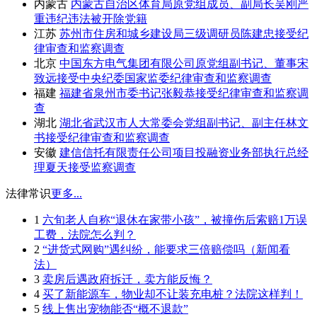
内蒙古
内蒙古自治区体育局原党组成员、副局长吴刚严
重违纪违法被开除党籍
江苏
苏州市住房和城乡建设局三级调研员陈建忠接受纪
律审查和监察调查
北京
中国东方电气集团有限公司原党组副书记、董事宋
致远接受中央纪委国家监委纪律审查和监察调查
福建
福建省泉州市委书记张毅恭接受纪律审查和监察调
查
湖北
湖北省武汉市人大常委会党组副书记、副主任林文
书接受纪律审查和监察调查
安徽
建信信托有限责任公司项目投融资业务部执行总经
理夏天接受监察调查
法律常识
更多...
1
六旬老人自称“退休在家带小孩”，被撞伤后索赔1万误
工费，法院怎么判？
2
“进货式网购”遇纠纷，能要求三倍赔偿吗（新闻看
法）
3
卖房后遇政府拆迁，卖方能反悔？
4
买了新能源车，物业却不让装充电桩？法院这样判！
5
线上售出宠物能否“概不退款”