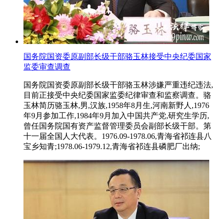
国务院国资委原副部长级干部骆玉林接受中央纪委国家
监委审查调查
国务院国资委原副部长级干部骆玉林涉嫌严重违纪违法,
目前正接受中央纪委国家监委纪律审查和监察调查。骆
玉林简历骆玉林,男,汉族,1958年8月生,河南新野人,1976
年9月参加工作,1984年9月加入中国共产党,研究生学历,
曾任国务院国有资产监督管理委员会副部长级干部。第
十一届全国人大代表。1976.09-1978.06,青海省祁连县八
宝乡知青;1978.06-1979.12,青海省祁连县磷肥厂出纳;