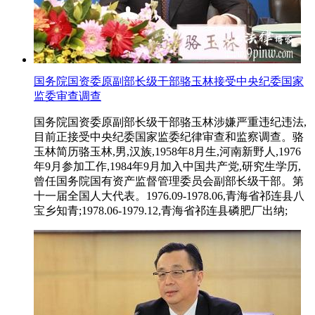
国务院国资委原副部长级干部骆玉林接受中央纪委国家
监委审查调查
国务院国资委原副部长级干部骆玉林涉嫌严重违纪违法,
目前正接受中央纪委国家监委纪律审查和监察调查。骆
玉林简历骆玉林,男,汉族,1958年8月生,河南新野人,1976
年9月参加工作,1984年9月加入中国共产党,研究生学历,
曾任国务院国有资产监督管理委员会副部长级干部。第
十一届全国人大代表。1976.09-1978.06,青海省祁连县八
宝乡知青;1978.06-1979.12,青海省祁连县磷肥厂出纳;