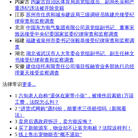
内蒙古
内蒙古自治区体育局原党组成员、副局长吴刚严
重违纪违法被开除党籍
江苏
苏州市住房和城乡建设局三级调研员陈建忠接受纪
律审查和监察调查
北京
中国东方电气集团有限公司原党组副书记、董事宋
致远接受中央纪委国家监委纪律审查和监察调查
福建
福建省泉州市委书记张毅恭接受纪律审查和监察调
查
湖北
湖北省武汉市人大常委会党组副书记、副主任林文
书接受纪律审查和监察调查
安徽
建信信托有限责任公司项目投融资业务部执行总经
理夏天接受监察调查
法律常识
更多...
1
六旬老人自称“退休在家带小孩”，被撞伤后索赔1万误
工费，法院怎么判？
2
“进货式网购”遇纠纷，能要求三倍赔偿吗（新闻看
法）
3
卖房后遇政府拆迁，卖方能反悔？
4
买了新能源车，物业却不让装充电桩？法院这样判！
5
线上售出宠物能否“概不退款”