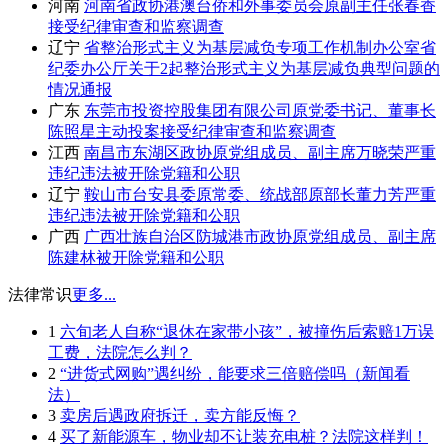
河南
河南省政协港澳台侨和外事委员会原副主任张春香
接受纪律审查和监察调查
辽宁
省整治形式主义为基层减负专项工作机制办公室省
纪委办公厅关于2起整治形式主义为基层减负典型问题的
情况通报
广东
东莞市投资控股集团有限公司原党委书记、董事长
陈照星主动投案接受纪律审查和监察调查
江西
南昌市东湖区政协原党组成员、副主席万晓荣严重
违纪违法被开除党籍和公职
辽宁
鞍山市台安县委原常委、统战部原部长董力芳严重
违纪违法被开除党籍和公职
广西
广西壮族自治区防城港市政协原党组成员、副主席
陈建林被开除党籍和公职
法律常识
更多...
1
六旬老人自称“退休在家带小孩”，被撞伤后索赔1万误
工费，法院怎么判？
2
“进货式网购”遇纠纷，能要求三倍赔偿吗（新闻看
法）
3
卖房后遇政府拆迁，卖方能反悔？
4
买了新能源车，物业却不让装充电桩？法院这样判！