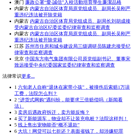
澳门
廉政公署“愛‧誠信”入校活動培育學生廉潔品格
内蒙古
内蒙古自治区体育局原党组成员、副局长吴刚严
重违纪违法被开除党籍
内蒙古
内蒙古自治区体育局党组成员、副局长刘胡成接
受内蒙古自治区纪委监委纪律审查和监察调查
内蒙古
内蒙古自治区体育局原党组成员、副局长吴刚严
重违纪违法被开除党籍
江苏
苏州市住房和城乡建设局三级调研员陈建忠接受纪
律审查和监察调查
北京
中国东方电气集团有限公司原党组副书记、董事宋
致远接受中央纪委国家监委纪律审查和监察调查
法律常识
更多...
1
六旬老人自称“退休在家带小孩”，被撞伤后索赔1万误
工费，法院怎么判？
2
“进货式网购”遇纠纷，能要求三倍赔偿吗（新闻看
法）
3
卖房后遇政府拆迁，卖方能反悔？
4
买了新能源车，物业却不让装充电桩？法院这样判！
5
线上售出宠物能否“概不退款”
6
大坑！网贷可以七折还？表面省钱了，却涉嫌犯罪