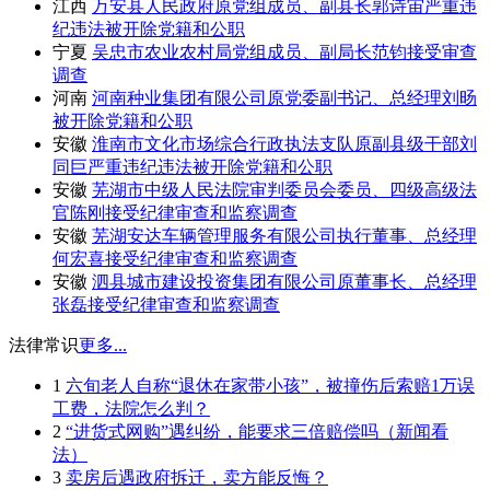
江西
万安县人民政府原党组成员、副县长郭诗宙严重违
纪违法被开除党籍和公职
宁夏
吴忠市农业农村局党组成员、副局长范钧接受审查
调查
河南
河南种业集团有限公司原党委副书记、总经理刘旸
被开除党籍和公职
安徽
淮南市文化市场综合行政执法支队原副县级干部刘
同巨严重违纪违法被开除党籍和公职
安徽
芜湖市中级人民法院审判委员会委员、四级高级法
官陈刚接受纪律审查和监察调查
安徽
芜湖安达车辆管理服务有限公司执行董事、总经理
何宏喜接受纪律审查和监察调查
安徽
泗县城市建设投资集团有限公司原董事长、总经理
张磊接受纪律审查和监察调查
法律常识
更多...
1
六旬老人自称“退休在家带小孩”，被撞伤后索赔1万误
工费，法院怎么判？
2
“进货式网购”遇纠纷，能要求三倍赔偿吗（新闻看
法）
3
卖房后遇政府拆迁，卖方能反悔？