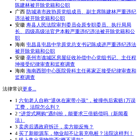
陈建林被开除党籍和公职
广西
防城港市政协原党组成员、副主席陈建林严重违纪
违法被开除党籍和公职
安徽
寿县人民法院审判委员会原专职委员、执行局局
长、四级高级法官尹本毅严重违纪违法被开除党籍和公
职
海南
屯昌县屯昌中学原党总支书记陈成进严重违纪违法
被开除党籍和公职
安徽
亳州市谯城区房屋征收补偿中心党组书记、主任程
坤接受纪律审查和监察调查
海南
海南西部中心医院骨科主任蒋家正接受纪律审查和
监察调查
法律常识
更多...
1
六旬老人自称“退休在家带小孩”，被撞伤后索赔1万误
工费，法院怎么判？
2
“进货式网购”遇纠纷，能要求三倍赔偿吗（新闻看
法）
3
卖房后遇政府拆迁，卖方能反悔？
4
买了新能源车，物业却不让装充电桩？法院这样判！
5
线上售出宠物能否“概不退款”