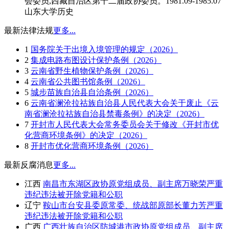
会委员,西藏自治区第十二届政协委员。1981.09-1985.07
山东大学历史
最新法律法规
更多...
1
国务院关于出境入境管理的规定（2026）
2
集成电路布图设计保护条例（2026）
3
云南省野生植物保护条例（2026）
4
云南省公共图书馆条例（2026）
5
城步苗族自治县自治条例（2026）
6
云南省澜沧拉祜族自治县人民代表大会关于废止《云
南省澜沧拉祜族自治县禁毒条例》的决定（2026）
7
开封市人民代表大会常务委员会关于修改《开封市优
化营商环境条例》的决定（2026）
8
开封市优化营商环境条例（2026）
最新反腐消息
更多...
江西
南昌市东湖区政协原党组成员、副主席万晓荣严重
违纪违法被开除党籍和公职
辽宁
鞍山市台安县委原常委、统战部原部长董力芳严重
违纪违法被开除党籍和公职
广西
广西壮族自治区防城港市政协原党组成员、副主席