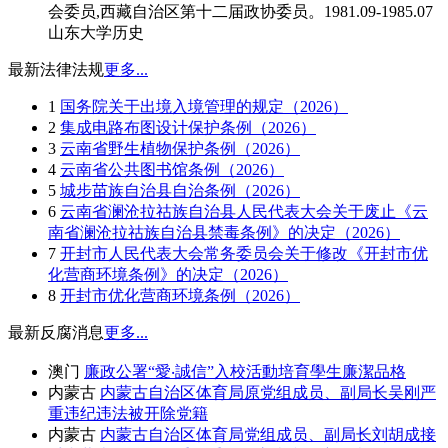
会委员,西藏自治区第十二届政协委员。1981.09-1985.07
山东大学历史
最新法律法规
更多...
1
国务院关于出境入境管理的规定（2026）
2
集成电路布图设计保护条例（2026）
3
云南省野生植物保护条例（2026）
4
云南省公共图书馆条例（2026）
5
城步苗族自治县自治条例（2026）
6
云南省澜沧拉祜族自治县人民代表大会关于废止《云
南省澜沧拉祜族自治县禁毒条例》的决定（2026）
7
开封市人民代表大会常务委员会关于修改《开封市优
化营商环境条例》的决定（2026）
8
开封市优化营商环境条例（2026）
最新反腐消息
更多...
澳门
廉政公署“愛‧誠信”入校活動培育學生廉潔品格
内蒙古
内蒙古自治区体育局原党组成员、副局长吴刚严
重违纪违法被开除党籍
内蒙古
内蒙古自治区体育局党组成员、副局长刘胡成接