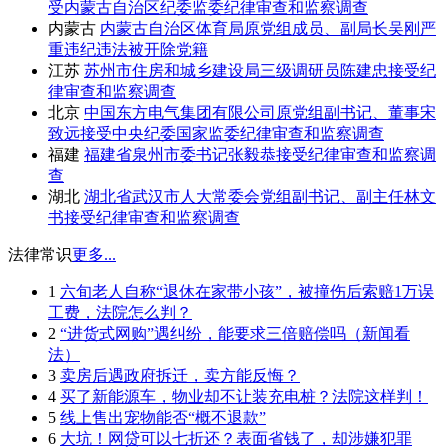
受内蒙古自治区纪委监委纪律审查和监察调查
内蒙古
内蒙古自治区体育局原党组成员、副局长吴刚严
重违纪违法被开除党籍
江苏
苏州市住房和城乡建设局三级调研员陈建忠接受纪
律审查和监察调查
北京
中国东方电气集团有限公司原党组副书记、董事宋
致远接受中央纪委国家监委纪律审查和监察调查
福建
福建省泉州市委书记张毅恭接受纪律审查和监察调
查
湖北
湖北省武汉市人大常委会党组副书记、副主任林文
书接受纪律审查和监察调查
法律常识
更多...
1
六旬老人自称“退休在家带小孩”，被撞伤后索赔1万误
工费，法院怎么判？
2
“进货式网购”遇纠纷，能要求三倍赔偿吗（新闻看
法）
3
卖房后遇政府拆迁，卖方能反悔？
4
买了新能源车，物业却不让装充电桩？法院这样判！
5
线上售出宠物能否“概不退款”
6
大坑！网贷可以七折还？表面省钱了，却涉嫌犯罪