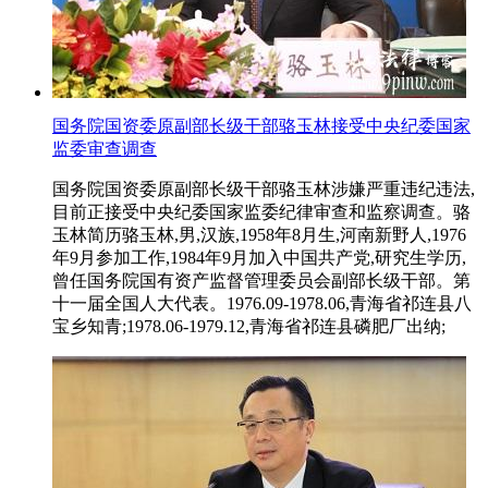
国务院国资委原副部长级干部骆玉林接受中央纪委国家
监委审查调查
国务院国资委原副部长级干部骆玉林涉嫌严重违纪违法,
目前正接受中央纪委国家监委纪律审查和监察调查。骆
玉林简历骆玉林,男,汉族,1958年8月生,河南新野人,1976
年9月参加工作,1984年9月加入中国共产党,研究生学历,
曾任国务院国有资产监督管理委员会副部长级干部。第
十一届全国人大代表。1976.09-1978.06,青海省祁连县八
宝乡知青;1978.06-1979.12,青海省祁连县磷肥厂出纳;