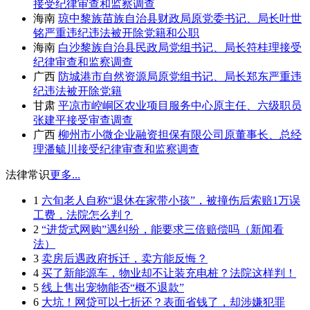
接受纪律审查和监察调查
海南
琼中黎族苗族自治县财政局原党委书记、局长叶世
铭严重违纪违法被开除党籍和公职
海南
白沙黎族自治县民政局党组书记、局长符桂理接受
纪律审查和监察调查
广西
防城港市自然资源局原党组书记、局长郑东严重违
纪违法被开除党籍
甘肃
平凉市崆峒区农业项目服务中心原主任、六级职员
张建平接受审查调查
广西
柳州市小微企业融资担保有限公司原董事长、总经
理潘毓川接受纪律审查和监察调查
法律常识
更多...
1
六旬老人自称“退休在家带小孩”，被撞伤后索赔1万误
工费，法院怎么判？
2
“进货式网购”遇纠纷，能要求三倍赔偿吗（新闻看
法）
3
卖房后遇政府拆迁，卖方能反悔？
4
买了新能源车，物业却不让装充电桩？法院这样判！
5
线上售出宠物能否“概不退款”
6
大坑！网贷可以七折还？表面省钱了，却涉嫌犯罪