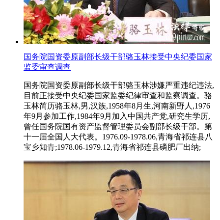
国务院国资委原副部长级干部骆玉林接受中央纪委国家
监委审查调查
国务院国资委原副部长级干部骆玉林涉嫌严重违纪违法,
目前正接受中央纪委国家监委纪律审查和监察调查。骆
玉林简历骆玉林,男,汉族,1958年8月生,河南新野人,1976
年9月参加工作,1984年9月加入中国共产党,研究生学历,
曾任国务院国有资产监督管理委员会副部长级干部。第
十一届全国人大代表。1976.09-1978.06,青海省祁连县八
宝乡知青;1978.06-1979.12,青海省祁连县磷肥厂出纳;