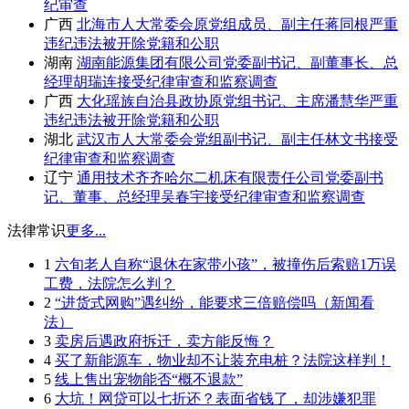
纪审查
广西
北海市人大常委会原党组成员、副主任蒋同根严重
违纪违法被开除党籍和公职
湖南
湖南能源集团有限公司党委副书记、副董事长、总
经理胡瑞连接受纪律审查和监察调查
广西
大化瑶族自治县政协原党组书记、主席潘慧华严重
违纪违法被开除党籍和公职
湖北
武汉市人大常委会党组副书记、副主任林文书接受
纪律审查和监察调查
辽宁
通用技术齐齐哈尔二机床有限责任公司党委副书
记、董事、总经理吴春宇接受纪律审查和监察调查
法律常识
更多...
1
六旬老人自称“退休在家带小孩”，被撞伤后索赔1万误
工费，法院怎么判？
2
“进货式网购”遇纠纷，能要求三倍赔偿吗（新闻看
法）
3
卖房后遇政府拆迁，卖方能反悔？
4
买了新能源车，物业却不让装充电桩？法院这样判！
5
线上售出宠物能否“概不退款”
6
大坑！网贷可以七折还？表面省钱了，却涉嫌犯罪