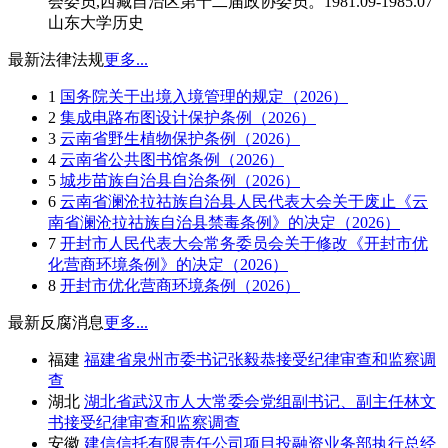
会委员,西藏自治区第十二届政协委员。1981.09-1985.07
山东大学历史
最新法律法规
更多...
1
国务院关于出境入境管理的规定（2026）
2
集成电路布图设计保护条例（2026）
3
云南省野生植物保护条例（2026）
4
云南省公共图书馆条例（2026）
5
城步苗族自治县自治条例（2026）
6
云南省澜沧拉祜族自治县人民代表大会关于废止《云
南省澜沧拉祜族自治县禁毒条例》的决定（2026）
7
开封市人民代表大会常务委员会关于修改《开封市优
化营商环境条例》的决定（2026）
8
开封市优化营商环境条例（2026）
最新反腐消息
更多...
福建
福建省泉州市委书记张毅恭接受纪律审查和监察调
查
湖北
湖北省武汉市人大常委会党组副书记、副主任林文
书接受纪律审查和监察调查
安徽
建信信托有限责任公司项目投融资业务部执行总经