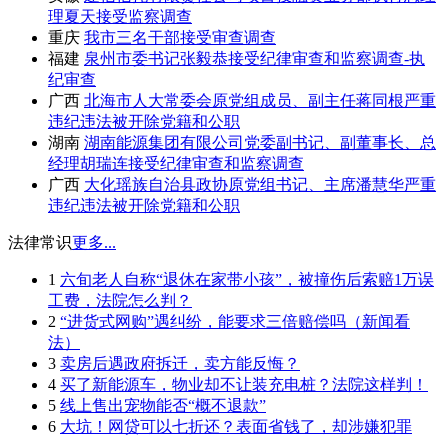
理夏天接受监察调查
重庆
我市三名干部接受审查调查
福建
泉州市委书记张毅恭接受纪律审查和监察调查-执
纪审查
广西
北海市人大常委会原党组成员、副主任蒋同根严重
违纪违法被开除党籍和公职
湖南
湖南能源集团有限公司党委副书记、副董事长、总
经理胡瑞连接受纪律审查和监察调查
广西
大化瑶族自治县政协原党组书记、主席潘慧华严重
违纪违法被开除党籍和公职
法律常识
更多...
1
六旬老人自称“退休在家带小孩”，被撞伤后索赔1万误
工费，法院怎么判？
2
“进货式网购”遇纠纷，能要求三倍赔偿吗（新闻看
法）
3
卖房后遇政府拆迁，卖方能反悔？
4
买了新能源车，物业却不让装充电桩？法院这样判！
5
线上售出宠物能否“概不退款”
6
大坑！网贷可以七折还？表面省钱了，却涉嫌犯罪