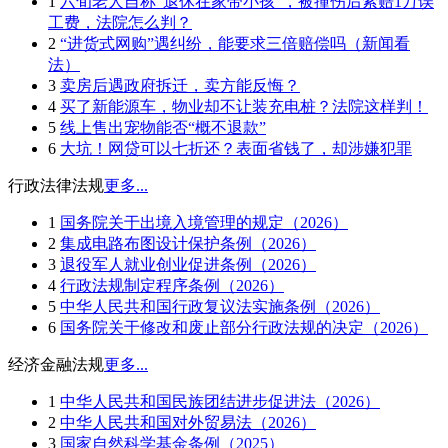
1
六旬老人自称“退休在家带小孩”，被撞伤后索赔1万误
工费，法院怎么判？
2
“进货式网购”遇纠纷，能要求三倍赔偿吗（新闻看
法）
3
卖房后遇政府拆迁，卖方能反悔？
4
买了新能源车，物业却不让装充电桩？法院这样判！
5
线上售出宠物能否“概不退款”
6
大坑！网贷可以七折还？表面省钱了，却涉嫌犯罪
行政法律法规
更多...
1
国务院关于出境入境管理的规定（2026）
2
集成电路布图设计保护条例（2026）
3
退役军人就业创业促进条例（2026）
4
行政法规制定程序条例（2026）
5
中华人民共和国行政复议法实施条例（2026）
6
国务院关于修改和废止部分行政法规的决定（2026）
经济金融法规
更多...
1
中华人民共和国民族团结进步促进法（2026）
2
中华人民共和国对外贸易法（2026）
3
国家自然科学基金条例（2025）