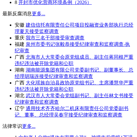
8
开封市优化营商环境条例（2026）
最新反腐消息
更多...
安徽
建信信托有限责任公司项目投融资业务部执行总经
理夏天接受监察调查
重庆
我市三名干部接受审查调查
福建
泉州市委书记张毅恭接受纪律审查和监察调查-执
纪审查
广西
北海市人大常委会原党组成员、副主任蒋同根严重
违纪违法被开除党籍和公职
湖南
湖南能源集团有限公司党委副书记、副董事长、总
经理胡瑞连接受纪律审查和监察调查
广西
大化瑶族自治县政协原党组书记、主席潘慧华严重
违纪违法被开除党籍和公职
湖北
武汉市人大常委会党组副书记、副主任林文书接受
纪律审查和监察调查
辽宁
通用技术齐齐哈尔二机床有限责任公司党委副书
记、董事、总经理吴春宇接受纪律审查和监察调查
法律常识
更多...