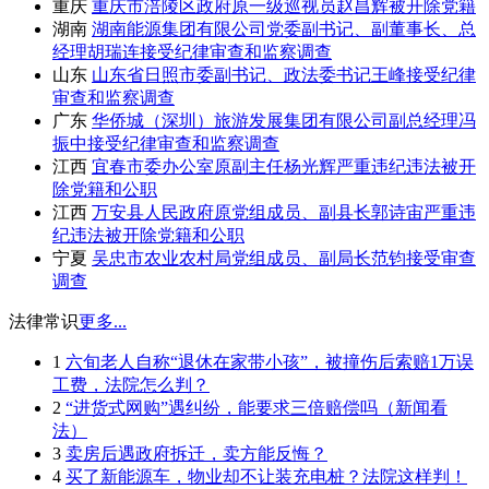
重庆
重庆市涪陵区政府原一级巡视员赵昌辉被开除党籍
湖南
湖南能源集团有限公司党委副书记、副董事长、总
经理胡瑞连接受纪律审查和监察调查
山东
山东省日照市委副书记、政法委书记王峰接受纪律
审查和监察调查
广东
华侨城（深圳）旅游发展集团有限公司副总经理冯
振中接受纪律审查和监察调查
江西
宜春市委办公室原副主任杨光辉严重违纪违法被开
除党籍和公职
江西
万安县人民政府原党组成员、副县长郭诗宙严重违
纪违法被开除党籍和公职
宁夏
吴忠市农业农村局党组成员、副局长范钧接受审查
调查
法律常识
更多...
1
六旬老人自称“退休在家带小孩”，被撞伤后索赔1万误
工费，法院怎么判？
2
“进货式网购”遇纠纷，能要求三倍赔偿吗（新闻看
法）
3
卖房后遇政府拆迁，卖方能反悔？
4
买了新能源车，物业却不让装充电桩？法院这样判！