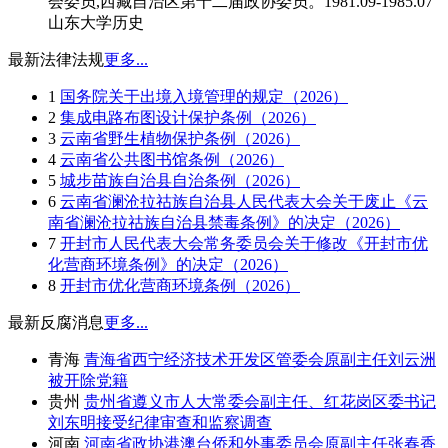
会委员,西藏自治区第十二届政协委员。1981.09-1985.07
山东大学历史
最新法律法规
更多...
1
国务院关于出境入境管理的规定（2026）
2
集成电路布图设计保护条例（2026）
3
云南省野生植物保护条例（2026）
4
云南省公共图书馆条例（2026）
5
城步苗族自治县自治条例（2026）
6
云南省澜沧拉祜族自治县人民代表大会关于废止《云
南省澜沧拉祜族自治县禁毒条例》的决定（2026）
7
开封市人民代表大会常务委员会关于修改《开封市优
化营商环境条例》的决定（2026）
8
开封市优化营商环境条例（2026）
最新反腐消息
更多...
青海
青海省西宁经济技术开发区管委会原副主任刘云洲
被开除党籍
贵州
贵州省遵义市人大常委会副主任、红花岗区委书记
刘东明接受纪律审查和监察调查
河南
河南省政协港澳台侨和外事委员会原副主任张春香