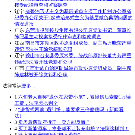
接受纪律审查和监察调查
辽宁
省整治形式主义为基层减负专项工作机制办公室省
纪委办公厅关于2起整治形式主义为基层减负典型问题的
情况通报
广东
东莞市投资控股集团有限公司原党委书记、董事长
陈照星主动投案接受纪律审查和监察调查
江西
南昌市东湖区政协原党组成员、副主席万晓荣严重
违纪违法被开除党籍和公职
辽宁
鞍山市台安县委原常委、统战部原部长董力芳严重
违纪违法被开除党籍和公职
广西
广西壮族自治区防城港市政协原党组成员、副主席
陈建林被开除党籍和公职
法律常识
更多...
1
六旬老人自称“退休在家带小孩”，被撞伤后索赔1万误
工费，法院怎么判？
2
“进货式网购”遇纠纷，能要求三倍赔偿吗（新闻看
法）
3
卖房后遇政府拆迁，卖方能反悔？
4
买了新能源车，物业却不让装充电桩？法院这样判！
5
线上售出宠物能否“概不退款”