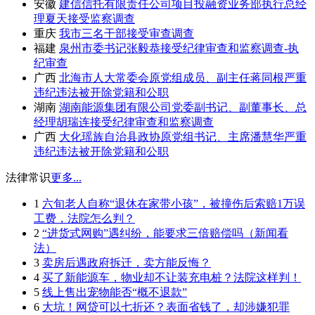
安徽
建信信托有限责任公司项目投融资业务部执行总经
理夏天接受监察调查
重庆
我市三名干部接受审查调查
福建
泉州市委书记张毅恭接受纪律审查和监察调查-执
纪审查
广西
北海市人大常委会原党组成员、副主任蒋同根严重
违纪违法被开除党籍和公职
湖南
湖南能源集团有限公司党委副书记、副董事长、总
经理胡瑞连接受纪律审查和监察调查
广西
大化瑶族自治县政协原党组书记、主席潘慧华严重
违纪违法被开除党籍和公职
法律常识
更多...
1
六旬老人自称“退休在家带小孩”，被撞伤后索赔1万误
工费，法院怎么判？
2
“进货式网购”遇纠纷，能要求三倍赔偿吗（新闻看
法）
3
卖房后遇政府拆迁，卖方能反悔？
4
买了新能源车，物业却不让装充电桩？法院这样判！
5
线上售出宠物能否“概不退款”
6
大坑！网贷可以七折还？表面省钱了，却涉嫌犯罪